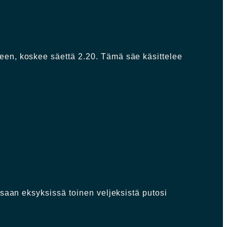
een, koskee säettä 2.20. Tämä säe käsittelee
ssaan eksyksissä toinen veljeksistä putosi