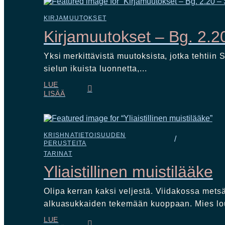
KIRJAMUUTOKSET
Kirjamuutokset – Bg. 2.20
Yksi merkittävistä muutoksista, jotka tehti
sielun ikuista luonnetta,...
LUE
LISÄÄ
KRISHNATIETOISUUDEN
/
PERUSTEITA
TARINAT
Yliaistillinen muistilääke
Olipa kerran kaksi veljestä. Viidakossa metsä
alkuasukkaiden tekemään kuoppaan. Mies lou
LUE