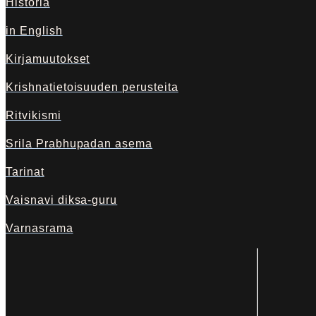
Historia
in English
Kirjamuutokset
Krishnatietoisuuden perusteita
Ritvikismi
Srila Prabhupadan asema
Tarinat
Vaisnavi diksa-guru
Varnasrama