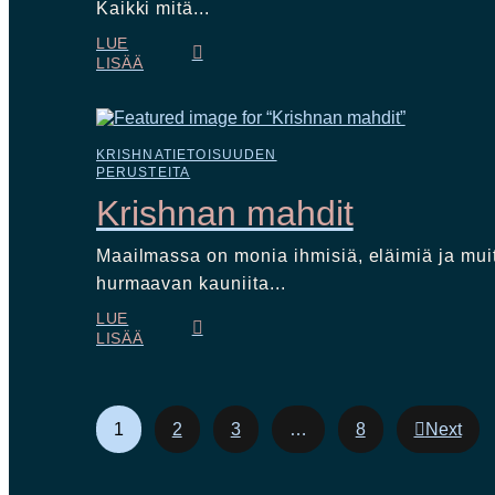
Kaikki mitä...
LUE
LISÄÄ
KRISHNATIETOISUUDEN
PERUSTEITA
Krishnan mahdit
Maailmassa on monia ihmisiä, eläimiä ja muit
hurmaavan kauniita...
LUE
LISÄÄ
1
2
3
…
8
Next