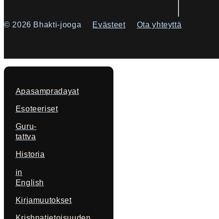
© 2026 Bhakti-jooga
Evästeet
Ota yhteyttä
Apasampradayat
Esoteeriset
Guru-
tattva
Historia
in
English
Kirjamuutokset
Krishnatietoisuuden