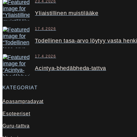
23.4.2026
Yliaistillinen muistilääke
17.4.2026
Todellinen tasa-arvo löytyy vasta henki
17.4.2026
Acintya-bhedābheda-tattva
KATEGORIAT
Apasampradayat
Esoteeriset
Guru-tattva