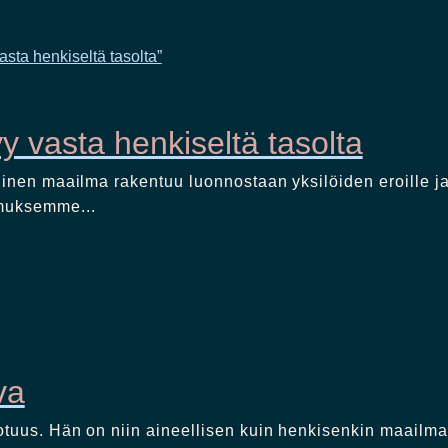
yy vasta henkiseltä tasolta
linen maailma rakentuu luonnostaan yksilöiden eroille ja
muksemme...
va
totuus. Hän on niin aineellisen kuin henkisenkin maailm