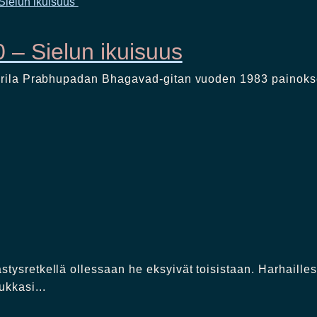
 – Sielun ikuisuus
in Srila Prabhupadan Bhagavad-gitan vuoden 1983 painoks
stysretkellä ollessaan he eksyivät toisistaan. Harhaille
kkasi...