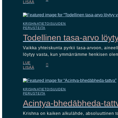
LISÄÄ
KRISHNATIETOISUUDEN
PERUSTEITA
Todellinen tasa-arvo löyt
Vaikka yhteiskunta pyrkii tasa-arvoon, aineel
löytyy vasta, kun ymmärrämme henkisen ole
LUE
LISÄÄ
KRISHNATIETOISUUDEN
PERUSTEITA
Acintya-bhedābheda-tatt
Krishna on kaiken alkulähde, absoluuttinen 