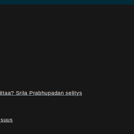
ttaa? Srila Prabhupadan selitys
isuus